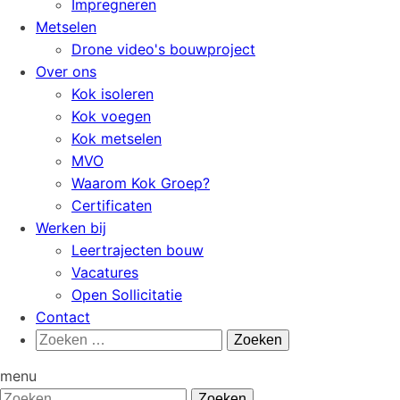
Impregneren
Metselen
Drone video's bouwproject
Over ons
Kok isoleren
Kok voegen
Kok metselen
MVO
Waarom Kok Groep?
Certificaten
Werken bij
Leertrajecten bouw
Vacatures
Open Sollicitatie
Contact
Zoeken
naar:
menu
Zoeken